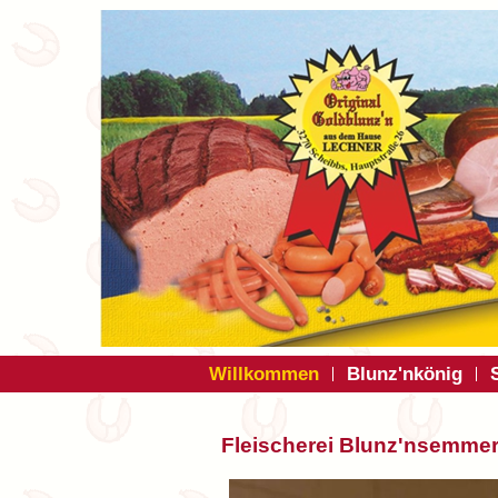
Willkommen
Blunz'nkönig
Fleischerei Blunz'nsemme